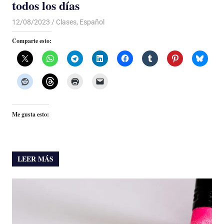
todos los días
12/08/2023
De todo un Poco
Clases
,
Español
Comparte esto:
Me gusta esto:
LEER MÁS