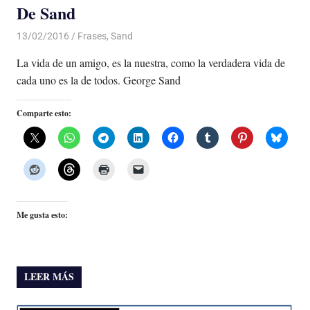
De Sand
13/02/2016
Luis Castellanos
Frases
,
Sand
La vida de un amigo, es la nuestra, como la verdadera vida de
cada uno es la de todos. George Sand
Comparte esto:
Me gusta esto:
LEER MÁS