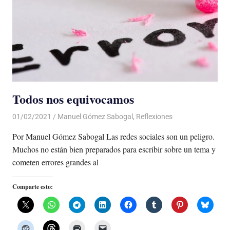
Todos nos equivocamos
01/02/2021
De todo un Poco
Manuel Gómez Sabogal
,
Reflexiones
Por Manuel Gómez Sabogal Las redes sociales son un peligro.
Muchos no están bien preparados para escribir sobre un tema y
cometen errores grandes al
Comparte esto: