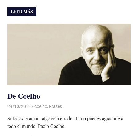
LEER MÁS
De Coelho
29/10/2012
Luis Castellanos
coelho
,
Frases
Si todos te aman, algo está errado. Tu no puedes agradarle a
todo el mundo. Paolo Coelho