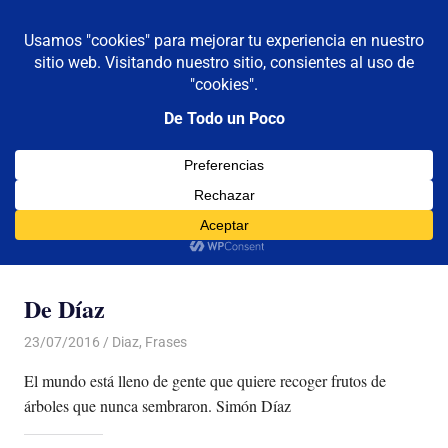
De todo un poco
MENÚ
Frases,
Gerencia,
Saltar
Humor,
al
Reflexiones,
contenido
Tecnología
y
Categoría:
Diaz
Viajes
De Díaz
23/07/2016
Luis Castellanos
Diaz
,
Frases
El mundo está lleno de gente que quiere recoger frutos de
árboles que nunca sembraron. Simón Díaz