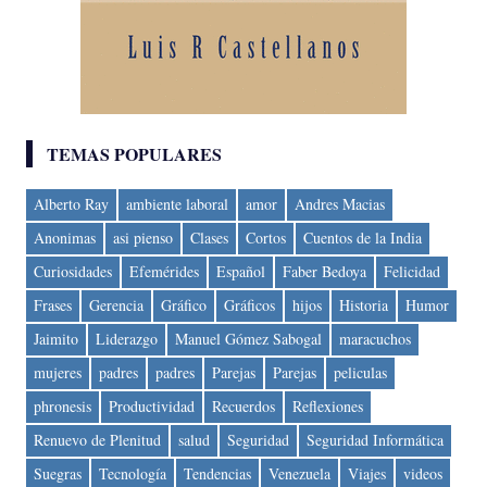
TEMAS POPULARES
Alberto Ray
ambiente laboral
amor
Andres Macias
Anonimas
asi pienso
Clases
Cortos
Cuentos de la India
Curiosidades
Efemérides
Español
Faber Bedoya
Felicidad
Frases
Gerencia
Gráfico
Gráficos
hijos
Historia
Humor
Jaimito
Liderazgo
Manuel Gómez Sabogal
maracuchos
mujeres
padres
padres
Parejas
Parejas
peliculas
phronesis
Productividad
Recuerdos
Reflexiones
Renuevo de Plenitud
salud
Seguridad
Seguridad Informática
Suegras
Tecnología
Tendencias
Venezuela
Viajes
videos