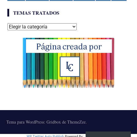
TEMAS TRATADOS
Temas
tratados
Tema para WordPress: Gridbox de ThemeZee.
WP Twitter Auto Publish
Powered By :
XYZScripts.com