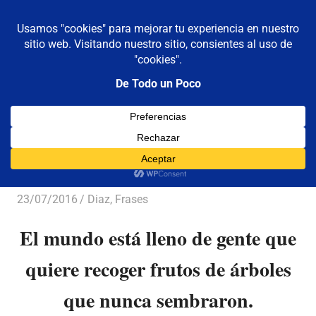
De todo un poco
MENÚ
Frases,
Gerencia,
Saltar
Humor,
al
Reflexiones,
contenido
Tecnología
y
Viajes
De Díaz
23/07/2016
Luis Castellanos
Diaz
,
Frases
El mundo está lleno de gente que
quiere recoger frutos de árboles
que nunca sembraron.