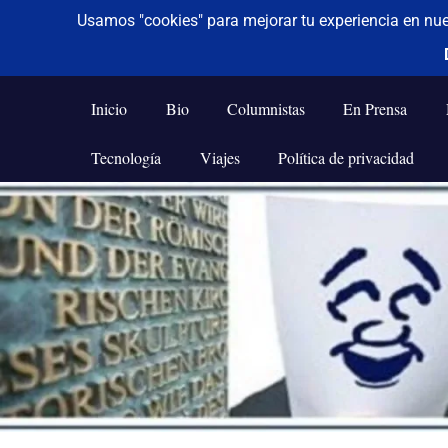
De todo un poco
Frases,
Gerencia,
Inicio
Bio
Columnistas
En Prensa
Humor,
Reflexiones,
Tecnología
Viajes
Política de privacidad
Tecnología
y
Saltar
Viajes
al
contenido