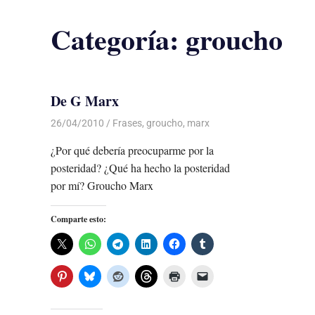
Categoría:
groucho
De G Marx
26/04/2010
Luis Castellanos
Frases
,
groucho
,
marx
¿Por qué debería preocuparme por la
posteridad? ¿Qué ha hecho la posteridad
por mí? Groucho Marx
Comparte esto: