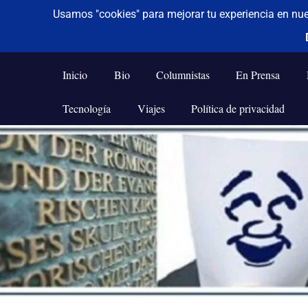
De todo un poco
Frases,
Gerencia,
Inicio
Bio
Columnistas
En Prensa
Humor,
Reflexiones,
Tecnología
Viajes
Política de privacidad
Tecnología
y
Saltar
Viajes
al
contenido