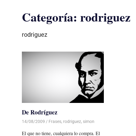
Categoría:
rodriguez
rodriguez
De Rodríguez
14/08/2009
De todo un Poco
Frases
,
rodriguez
,
simon
El que no tiene, cualquiera lo compra. El