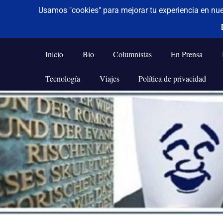
De todo un poco
Frases,
Gerencia,
Inicio
Bio
Columnistas
En Prensa
Humor,
Reflexiones,
Tecnología
Viajes
Política de privacidad
Tecnología
y
Saltar
Viajes
al
contenido