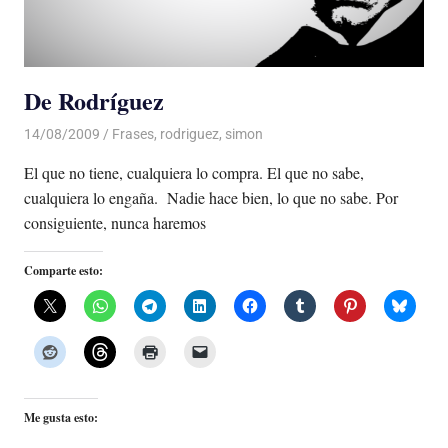
De Rodríguez
14/08/2009
De todo un Poco
Frases
,
rodriguez
,
simon
El que no tiene, cualquiera lo compra. El que no sabe,
cualquiera lo engaña. Nadie hace bien, lo que no sabe. Por
consiguiente, nunca haremos
Comparte esto:
Me gusta esto: