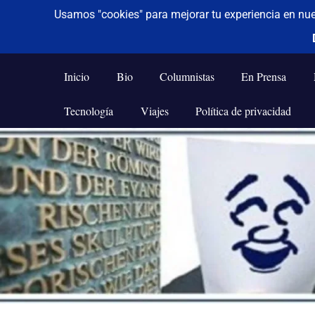
De todo un poco
Frases,
Gerencia,
Inicio
Bio
Columnistas
En Prensa
Humor,
Reflexiones,
Tecnología
Viajes
Política de privacidad
Tecnología
y
Saltar
Viajes
al
contenido