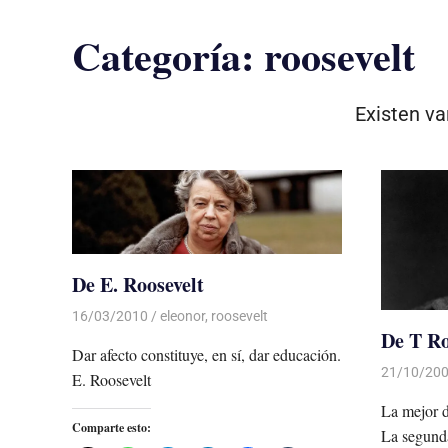
Categoría:
roosevelt
Existen va
De E. Roosevelt
16/03/2010
Luis Castellanos
eleonor
,
roosevelt
De T Ro
Dar afecto constituye, en sí, dar educación.
21/10/20
E. Roosevelt
La mejor d
Comparte esto:
La segunda