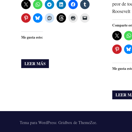
peor de to
Roosevelt
Comparte es
Me gusta esto:
LEER MÁS
Me gusta est
LEER M
Tema para WordPress: Gridbox de ThemeZee.