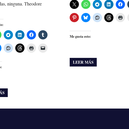
das, ninguna. Theodore
to:
Me gusta esto:
LEER MÁS
o:
ÁS