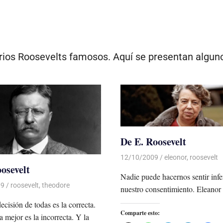
rios Roosevelts famosos. Aquí se presentan alguno
De E. Roosevelt
12/10/2009
Luis Castellanos
eleonor
,
roosevelt
osevelt
Nadie puede hacernos sentir infer
09
Luis Castellanos
roosevelt
,
theodore
nuestro consentimiento. Eleanor
ecisión de todas es la correcta.
Comparte esto:
 mejor es la incorrecta. Y la