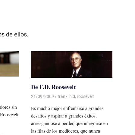
s de ellos.
De F.D. Roosevelt
21/09/2009
Luis Castellanos
franklin d
,
roosevelt
iores sin
Es mucho mejor enfrentarse a grandes
 Roosevelt
desafíos y aspirar a grandes éxitos,
arriesgándose a perder, que integrarse en
las filas de los mediocres, que nunca