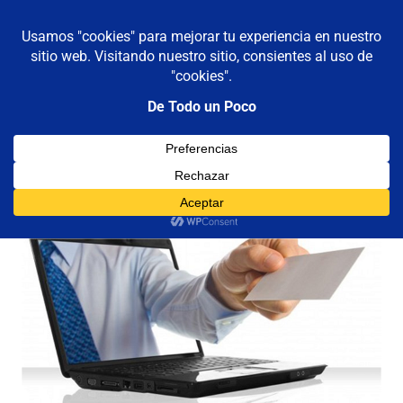
De todo un poco
MENÚ
Frases,
Gerencia,
Saltar
Humor,
al
Reflexiones,
contenido
Tecnología
y
Categoría:
Linkedin
Viajes