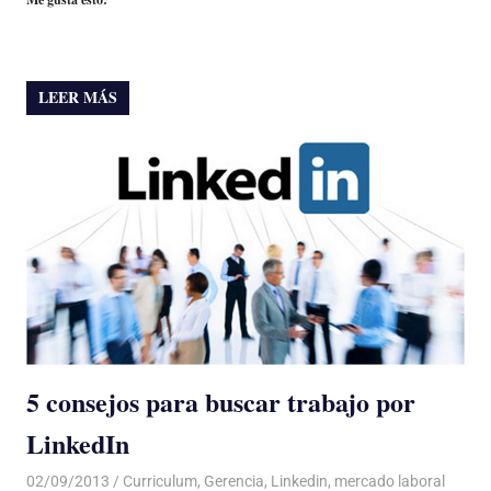
LEER MÁS
5 consejos para buscar trabajo por
LinkedIn
02/09/2013
Luis Castellanos
Curriculum
,
Gerencia
,
Linkedin
,
mercado laboral