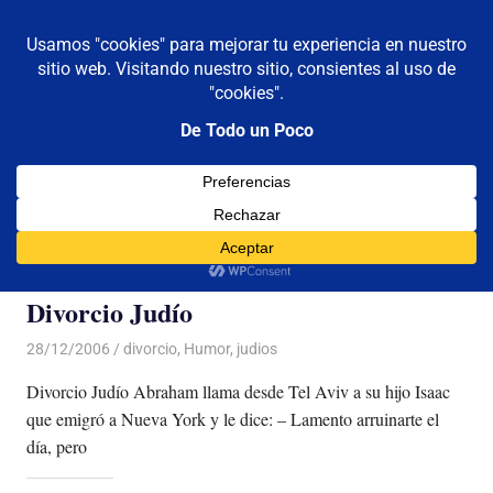
De todo un poco
MENÚ
Frases,
Gerencia,
Saltar
Humor,
al
Reflexiones,
contenido
Tecnología
y
Categoría:
judios
Viajes
Divorcio Judío
28/12/2006
Luis Castellanos
divorcio
,
Humor
,
judios
Divorcio Judío Abraham llama desde Tel Aviv a su hijo Isaac
que emigró a Nueva York y le dice: – Lamento arruinarte el
día, pero