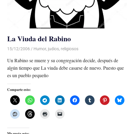
La Viuda del Rabino
15/12/2006
De todo un Poco
Humor
,
judios
,
religiosos
Un Rabino se muere y su congregación decide, después de
algún tiempo que La viuda debe casarse de nuevo. Puesto que
es un pueblo pequeño
Comparte esto:
Me gusta esto: