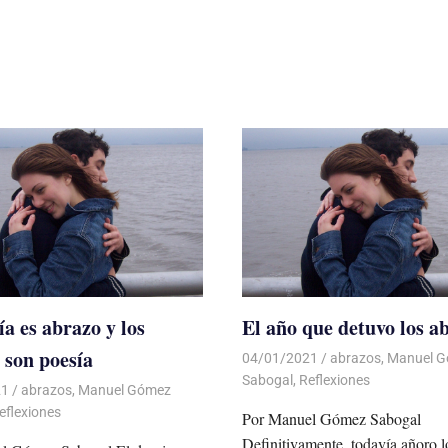
ía es abrazo y los
El año que detuvo los a
 son poesía
04/01/2021
De todo un Poco
abrazos
,
Manuel 
Sabogal
,
Reflexiones
21
De todo un Poco
abrazos
,
Manuel Gómez
eflexiones
Por Manuel Gómez Sabogal
Definitivamente, todavía añoro l