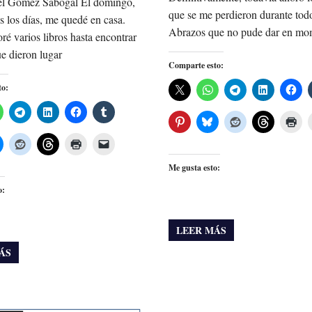
l Gómez Sabogal El domingo,
que se me perdieron durante tod
 los días, me quedé en casa.
Abrazos que no pude dar en mo
oré varios libros hasta encontrar
e dieron lugar
Comparte esto:
to:
Me gusta esto:
o:
LEER MÁS
ÁS