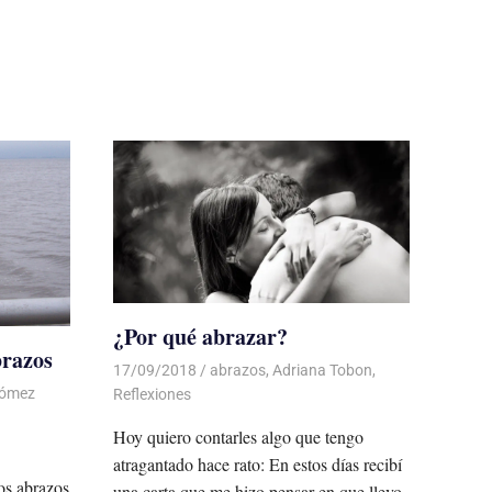
¿Por qué abrazar?
brazos
17/09/2018
De todo un Poco
abrazos
,
Adriana Tobon
,
Gómez
Reflexiones
Hoy quiero contarles algo que tengo
atragantado hace rato: En estos días recibí
os abrazos
una carta que me hizo pensar en que llevo