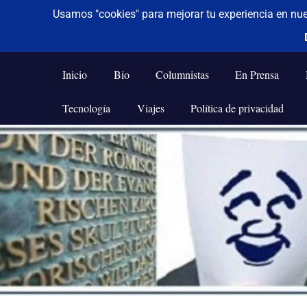
De todo un poco
Frases,
Gerencia,
Inicio
Bio
Columnistas
En Prensa
Humor,
Reflexiones,
Tecnología
Viajes
Política de privacidad
Tecnología
y
Saltar
Viajes
al
contenido