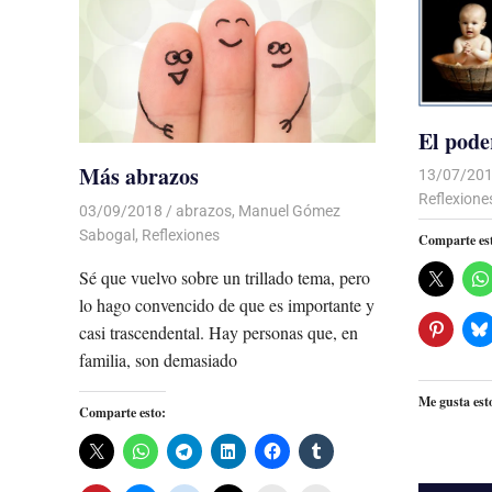
El pode
Más abrazos
13/07/20
Reflexione
03/09/2018
De todo un Poco
abrazos
,
Manuel Gómez
Sabogal
,
Reflexiones
Comparte es
Sé que vuelvo sobre un trillado tema, pero
lo hago convencido de que es importante y
casi trascendental. Hay personas que, en
familia, son demasiado
Me gusta est
Comparte esto: