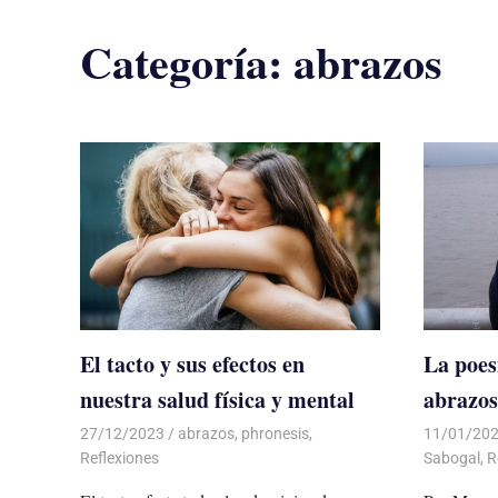
Categoría:
abrazos
El tacto y sus efectos en
La poes
nuestra salud física y mental
abrazos
27/12/2023
De todo un Poco
abrazos
,
phronesis
,
11/01/20
Reflexiones
Sabogal
,
R