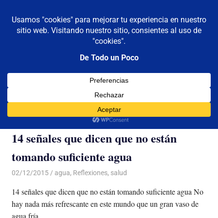
De todo un poco
MENÚ
Frases,
Gerencia,
Saltar
Humor,
al
Reflexiones,
contenido
Tecnología
y
Categoría:
agua
Viajes
14 señales que dicen que no están
tomando suficiente agua
02/12/2015
Luis Castellanos
agua
,
Reflexiones
,
salud
14 señales que dicen que no están tomando suficiente agua No
hay nada más refrescante en este mundo que un gran vaso de
agua fría