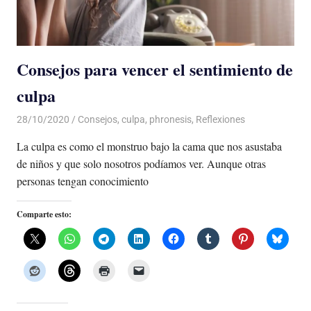
Consejos para vencer el sentimiento de
culpa
28/10/2020
De todo un Poco
Consejos
,
culpa
,
phronesis
,
Reflexiones
La culpa es como el monstruo bajo la cama que nos asustaba
de niños y que solo nosotros podíamos ver. Aunque otras
personas tengan conocimiento
Comparte esto: