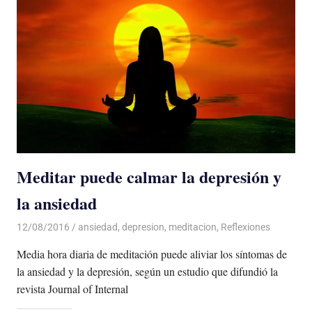
Meditar puede calmar la depresión y
la ansiedad
12/08/2016
Luis Castellanos
ansiedad
,
depresion
,
meditacion
,
Reflexiones
Media hora diaria de meditación puede aliviar los síntomas de
la ansiedad y la depresión, según un estudio que difundió la
revista Journal of Internal