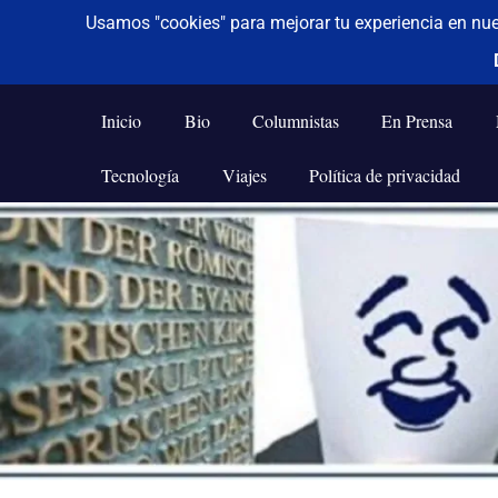
De todo un poco
Frases,
Gerencia,
Inicio
Bio
Columnistas
En Prensa
Humor,
Reflexiones,
Tecnología
Viajes
Política de privacidad
Tecnología
y
Saltar
Viajes
al
contenido