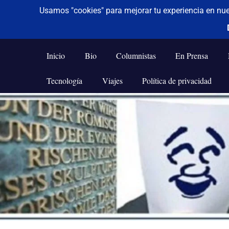
De todo un poco
Frases,
Gerencia,
Inicio
Bio
Columnistas
En Prensa
Humor,
Reflexiones,
Tecnología
Viajes
Política de privacidad
Tecnología
y
Saltar
Viajes
al
contenido