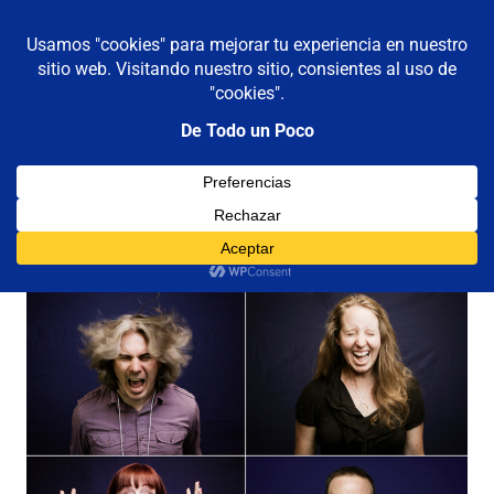
De todo un poco
MENÚ
Frases,
Gerencia,
Saltar
Humor,
al
Reflexiones,
contenido
Tecnología
y
Categoría:
odio
Viajes