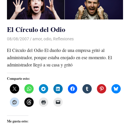
El Círculo del Odio
08/08/2007
Luis Castellanos
amor
,
odio
,
Reflexiones
El Círculo del Odio El dueño de una empresa gritó al
administrador, porque estaba enojado en ese momento. El
administrador llegó a su casa y gritó
Comparte esto:
Me gusta esto: