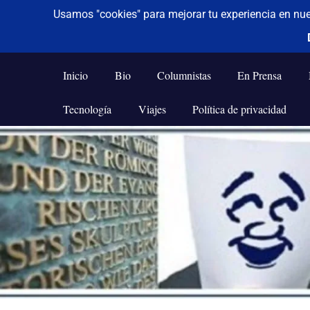
De todo un poco
Frases,
Gerencia,
Inicio
Bio
Columnistas
En Prensa
Humor,
Reflexiones,
Tecnología
Viajes
Política de privacidad
Tecnología
y
Saltar
Viajes
al
contenido