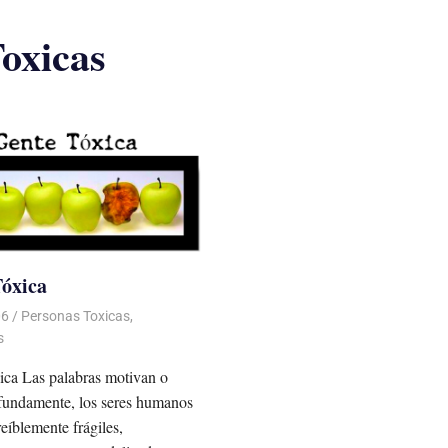
oxicas
óxica
06
Luis Castellanos
Personas Toxicas
,
s
ica Las palabras motivan o
fundamente, los seres humanos
eíblemente frágiles,