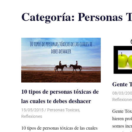
Categoría:
Personas T
Gente T
10 tipos de personas tóxicas de
08/03/20
las cuales te debes deshacer
Reflexione
15/05/2015
Luis Castellanos
Personas Toxicas
,
Gente Tóx
Reflexiones
hieren pro
somos incr
10 tipos de personas tóxicas de las cuales