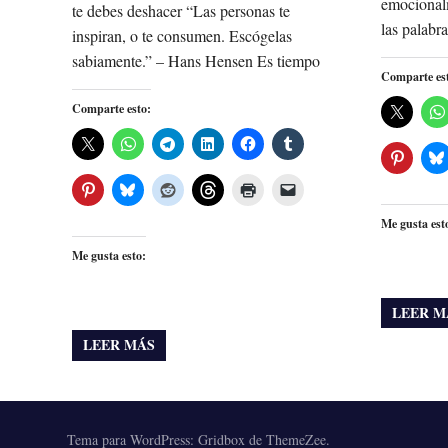
emocional
te debes deshacer “Las personas te
las palabr
inspiran, o te consumen. Escógelas
sabiamente.” – Hans Hensen Es tiempo
Comparte es
Comparte esto:
Me gusta est
Me gusta esto:
LEER M
LEER MÁS
Tema para WordPress: Gridbox de ThemeZee.