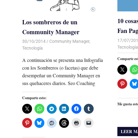
10 cosa
Los sombreros de un
Fan Pa
Community Manager
17/07/20
30/10/2014
Luis Castellanos
Community Manager
,
Tecnología
Tecnología
Comparte es
A continuación se presenta una Infografía
con los Sombreros (o facetas) que debe
desempeñar un Community Manager en
sus quehaceres diarios. Seo Coaching
Comparte esto:
Me gusta est
LEER M