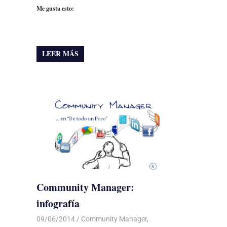
Me gusta esto:
LEER MÁS
Community Manager:
infografía
09/06/2014
Luis Castellanos
Community Manager
,