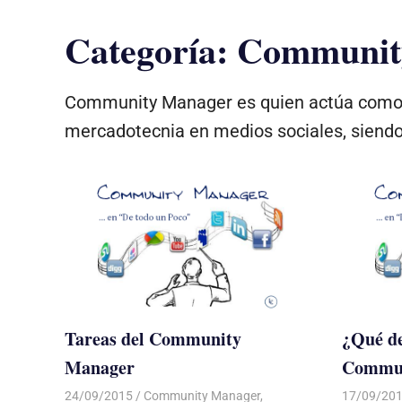
Categoría:
Communit
Community Manager es quien actúa como au
mercadotecnia en medios sociales, siendo 
Tareas del Community
¿Qué de
Manager
Commun
24/09/2015
Luis Castellanos
Community Manager
,
17/09/20