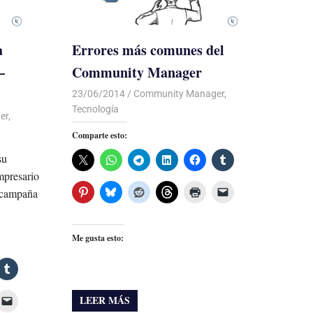
a
Errores más comunes del
–
Community Manager
23/06/2014
Luis Castellanos
Community Manager
,
Tecnología
er
,
Comparte esto:
su
mpresario
a campaña
Me gusta esto:
LEER MÁS