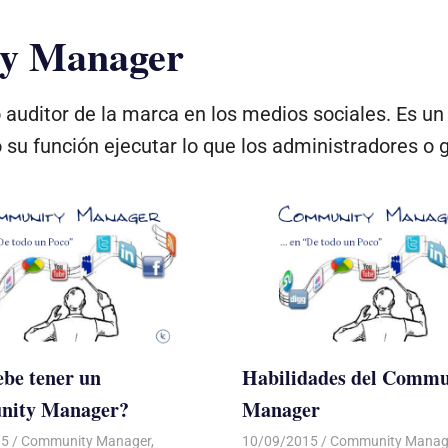
y Manager
ditor de la marca en los medios sociales. Es un p
su función ejecutar lo que los administradores o g
be tener un
Habilidades del Commu
ity Manager?
Manager
15
Luis Castellanos
Community Manager
,
10/09/2015
Luis Castellanos
Community Manag