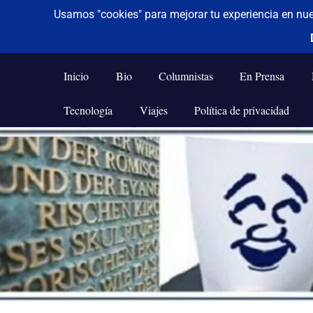
De todo un poco
Frases,
Gerencia,
Inicio
Bio
Columnistas
En Prensa
Humor,
Reflexiones,
Tecnología
Viajes
Política de privacidad
Tecnología
y
Saltar
Viajes
al
contenido