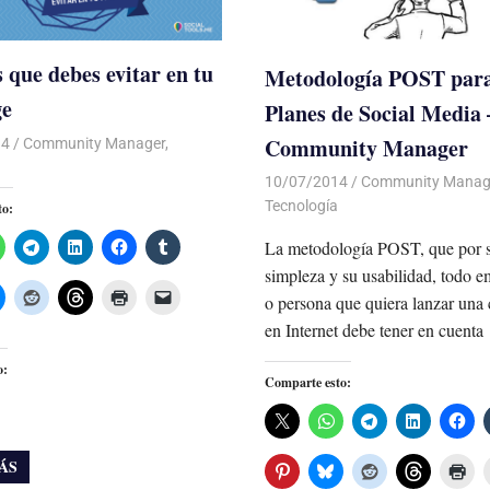
s que debes evitar en tu
Metodología POST par
ge
Planes de Social Media 
Community Manager
14
Luis Castellanos
Community Manager
,
10/07/2014
Luis Castellanos
Community Manag
Tecnología
to:
La metodología POST, que por 
simpleza y su usabilidad, todo e
o persona que quiera lanzar un
en Internet debe tener en cuenta
o:
Comparte esto:
ÁS