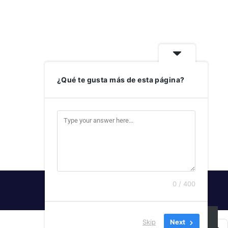
¿Qué te gusta más de esta página?
0 / 400
SUSCRIBIRSE
Skip
Next