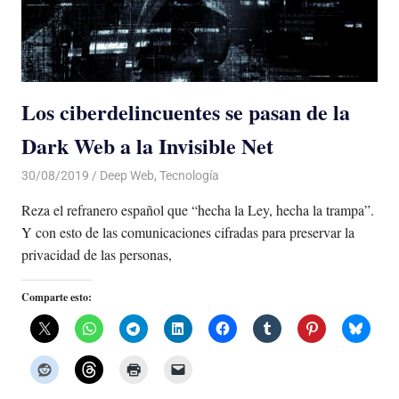
Los ciberdelincuentes se pasan de la
Dark Web a la Invisible Net
30/08/2019
De todo un Poco
Deep Web
,
Tecnología
Reza el refranero español que “hecha la Ley, hecha la trampa”.
Y con esto de las comunicaciones cifradas para preservar la
privacidad de las personas,
Comparte esto: