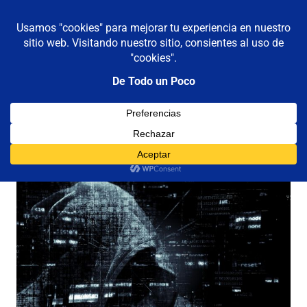
De todo un poco
MENÚ
Frases,
Gerencia,
Saltar
Humor,
al
Reflexiones,
contenido
Tecnología
y
Categoría:
Deep Web
Viajes