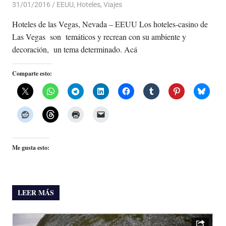
31/01/2016
Luis Castellanos
EEUU
,
Hoteles
,
Viajes
Hoteles de las Vegas, Nevada – EEUU Los hoteles-casino de
Las Vegas son temáticos y recrean con su ambiente y
decoración, un tema determinado. Acá
Comparte esto:
Me gusta esto:
LEER MÁS