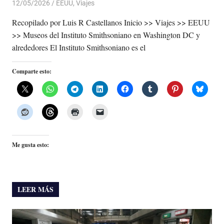
12/05/2026
De todo un Poco
EEUU
,
Viajes
Recopilado por Luis R Castellanos Inicio >> Viajes >> EEUU
>> Museos del Instituto Smithsoniano en Washington DC y
alrededores El Instituto Smithsoniano es el
Comparte esto:
Me gusta esto:
LEER MÁS