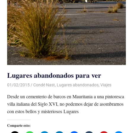
Lugares abandonados para ver
01/02/2015
Luis Castellanos
Condé Nast
,
Lugares abandonados
,
Viajes
Desde un cementerio de barcos en Mauritania a una pintoresca
villa italiana del Siglo XVI, no podemos dejar de asombrarnos
con estos bellos y misteriosos Lugares
Comparte esto: