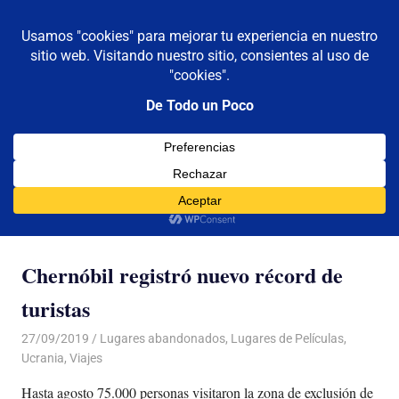
De todo un poco
MENÚ
Frases,
Gerencia,
Saltar
Humor,
al
Reflexiones,
contenido
Tecnología
y
Categoría:
Lugares abandonados
Viajes
Chernóbil registró nuevo récord de
turistas
27/09/2019
De todo un Poco
Lugares abandonados
,
Lugares de Películas
,
Ucrania
,
Viajes
Hasta agosto 75.000 personas visitaron la zona de exclusión de