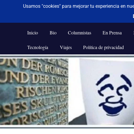
De todo un poco
Frases,
Gerencia,
Inicio
Bio
Columnistas
En Prensa
Humor,
Reflexiones,
Tecnología
Viajes
Política de privacidad
Tecnología
y
Saltar
Viajes
al
contenido