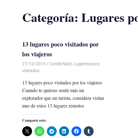
Categoría:
Lugares po
13 lugares poco visitados por
los viajeros
27/12/2015
Luis Castellanos
Condé Nast
,
Lugares poco
visitados
13 lugares poco visitados por los viajeros
Cuando te quieras sentir más un
explorador que un turista, considera visitar
uno de estos 13 lugares remotos
Comparte esto: