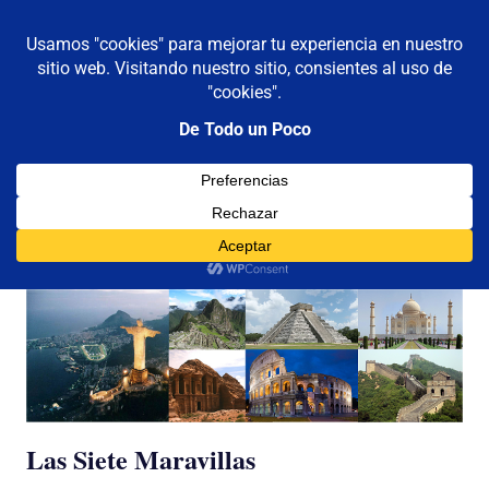
De todo un poco
MENÚ
Frases,
Gerencia,
Saltar
Humor,
al
Reflexiones,
contenido
Tecnología
y
Categoría:
Maravillas
Viajes
Las Siete Maravillas