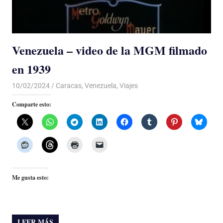
Venezuela – video de la MGM filmado
en 1939
10/02/2024
De todo un Poco
Caracas
,
Venezuela
,
Viajes
Comparte esto:
Me gusta esto:
LEER MÁS