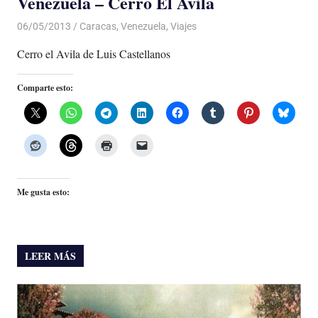
Venezuela – Cerro El Avila
06/05/2013
Luis Castellanos
Caracas
,
Venezuela
,
Viajes
Cerro el Avila de Luis Castellanos
Comparte esto:
Me gusta esto:
LEER MÁS