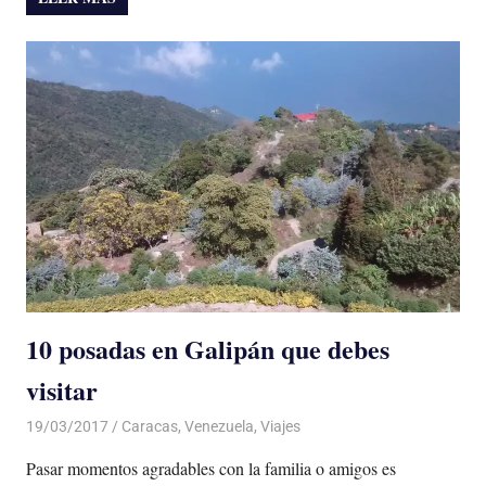
10 posadas en Galipán que debes
visitar
19/03/2017
De todo un Poco
Caracas
,
Venezuela
,
Viajes
Pasar momentos agradables con la familia o amigos es