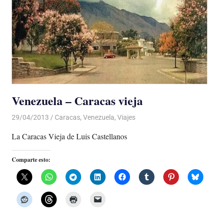
Venezuela – Caracas vieja
29/04/2013
Luis Castellanos
Caracas
,
Venezuela
,
Viajes
La Caracas Vieja de Luis Castellanos
Comparte esto: