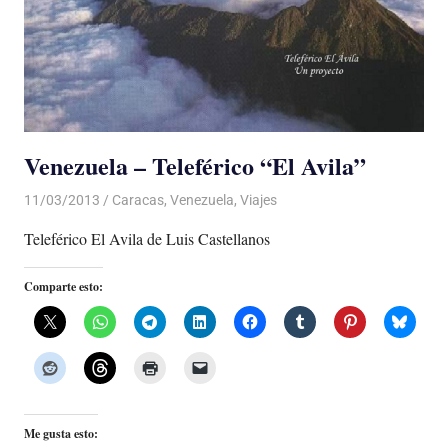
Venezuela – Teleférico “El Avila”
11/03/2013
Luis Castellanos
Caracas
,
Venezuela
,
Viajes
Teleférico El Avila de Luis Castellanos
Comparte esto:
Me gusta esto: