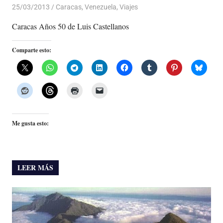
25/03/2013
Luis Castellanos
Caracas
,
Venezuela
,
Viajes
Caracas Años 50 de Luis Castellanos
Comparte esto:
Me gusta esto:
LEER MÁS