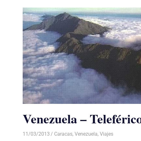
Venezuela – Teleféric
11/03/2013
Luis Castellanos
Caracas
,
Venezuela
,
Viajes