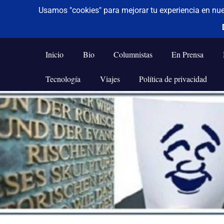
De todo un poco
Frases,
Gerencia,
Inicio
Bio
Columnistas
En Prensa
Humor,
Reflexiones,
Tecnología
Viajes
Política de privacidad
Tecnología
y
Saltar
Viajes
al
contenido