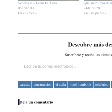
Venezuela – Cerro El Avila
Qué añoro más de m
06/05/2013
24/01/2020
En «Caracas»
En «asi pienso»
Descubre más de
Suscríbete y recibe las últimas
Escribe tu correo electrónico…
caracas
construccion
el avila
hotel humboldt
teleferico
Deja un comentario