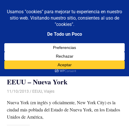
De todo un poco
MENÚ
Frases,
Gerencia,
Saltar
Humor,
al
Reflexiones,
contenido
Tecnología
y
Etiqueta:
ny
Viajes
EEUU – Nueva York
11/10/2013
Luis Castellanos
EEUU
,
Viajes
Nueva York (en inglés y oficialmente, New York City) es la
ciudad más poblada del Estado de Nueva York, en los Estados
Unidos de América,