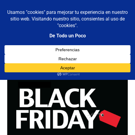
De todo un poco
MENÚ
Frases,
Gerencia,
Saltar
Humor,
al
Reflexiones,
contenido
Tecnología
y
Etiqueta:
ofertas
Viajes