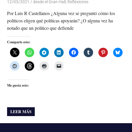
12/03/2021
De todo un Poco
desde el Gran Hall
,
Reflexiones
Por Luis R Castellanos ¿Alguna vez se preguntó cómo los
políticos eligen qué políticas apoyarán? ¿O alguna vez ha
notado que un político que defiende
Comparte esto:
Me gusta esto:
LEER MÁS