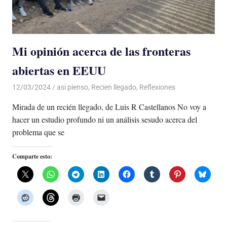
Mi opinión acerca de las fronteras
abiertas en EEUU
12/03/2024
De todo un Poco
asi pienso
,
Recien llegado
,
Reflexiones
Mirada de un recién llegado, de Luis R Castellanos No voy a
hacer un estudio profundo ni un análisis sesudo acerca del
problema que se
Comparte esto: