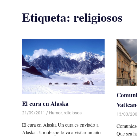
Etiqueta:
religiosos
Comunic
El cura en Alaska
Vatican
21/09/2011
Luis Castellanos
Humor
,
religiosos
13/03/20
El cura en Alaska Un cura es enviado a
Comunicad
Alaska . Un obispo lo va a visitar un año
Que sea he