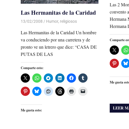
Las 2 Monj
Las Hermanitas de la Caridad
convento a
Hermana M
13/02/2008
Luis Castellanos
Humor
,
religiosos
Hermana L
Las Hermanitas de la Caridad Un hombre
va conduciendo por una carretera y de
Comparte es
pronto ve un letrero que dice: “CASA DE
PUTAS DE LAS
Comparte esto:
Me gusta est
LEER M
Me gusta esto: