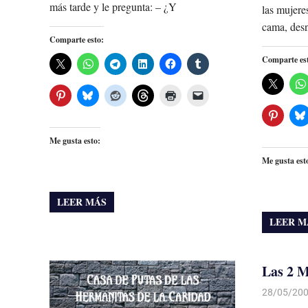
más tarde y le pregunta: – ¿Y
las mujere
cama, desn
Comparte esto:
Comparte es
Me gusta esto:
Me gusta est
LEER MÁS
LEER M
Las 2 
28/05/20