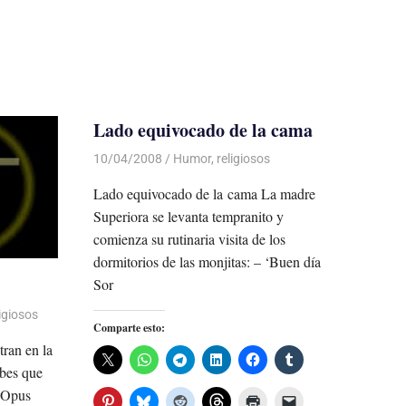
Lado equivocado de la cama
10/04/2008
Luis Castellanos
Humor
,
religiosos
Lado equivocado de la cama La madre
Superiora se levanta tempranito y
comienza su rutinaria visita de los
dormitorios de las monjitas: – ‘Buen día
Sor
ligiosos
Comparte esto:
ran en la
abes que
l Opus