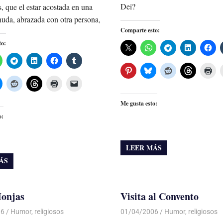
Dei?
s, que el estar acostada en una
uda, abrazada con otra persona,
Comparte esto:
to:
Me gusta esto:
o:
LEER MÁS
ÁS
Monjas
Visita al Convento
06
Luis Castellanos
Humor
,
religiosos
01/04/2006
Luis Castellanos
Humor
,
religiosos