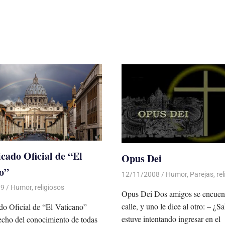
ado Oficial de “El
Opus Dei
o”
12/11/2008
Luis Castellanos
Humor
,
Parejas
,
re
09
Luis Castellanos
Humor
,
religiosos
Opus Dei Dos amigos se encuent
calle, y uno le dice al otro: – ¿S
o Oficial de “El Vaticano”
estuve intentando ingresar en e
cho del conocimiento de todas