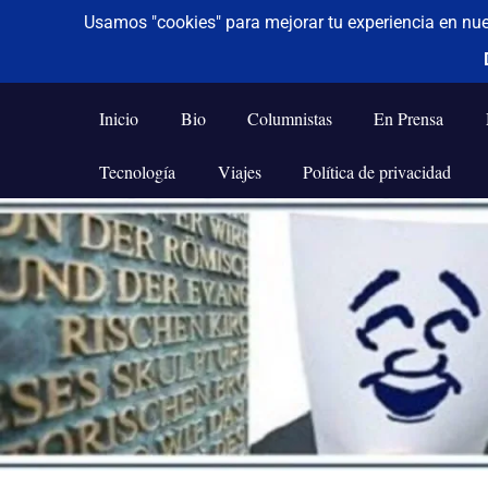
De todo un poco
Frases,
Gerencia,
Inicio
Bio
Columnistas
En Prensa
Humor,
Reflexiones,
Tecnología
Viajes
Política de privacidad
Tecnología
y
Saltar
Viajes
al
contenido