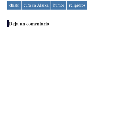
chiste
cura en Alaska
humor
religiosos
Deja un comentario