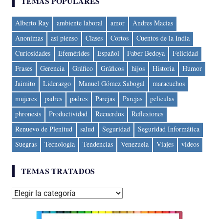
TEMAS POPULARES
Alberto Ray
ambiente laboral
amor
Andres Macias
Anonimas
asi pienso
Clases
Cortos
Cuentos de la India
Curiosidades
Efemérides
Español
Faber Bedoya
Felicidad
Frases
Gerencia
Gráfico
Gráficos
hijos
Historia
Humor
Jaimito
Liderazgo
Manuel Gómez Sabogal
maracuchos
mujeres
padres
padres
Parejas
Parejas
peliculas
phronesis
Productividad
Recuerdos
Reflexiones
Renuevo de Plenitud
salud
Seguridad
Seguridad Informática
Suegras
Tecnología
Tendencias
Venezuela
Viajes
videos
TEMAS TRATADOS
Temas
tratados