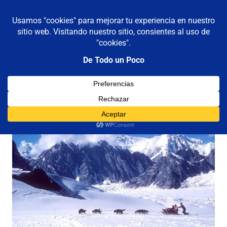
De todo un poco
MENÚ
Frases,
Gerencia,
Saltar
Humor,
al
Reflexiones,
contenido
Tecnología
y
Viajes