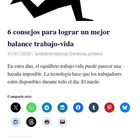
6 consejos para lograr un mejor
balance trabajo-vida
31/01/2020
De todo un Poco
ambiente laboral
,
Gerencia
,
presión
En estos días, el equilibrio trabajo-vida puede parecer una
hazaña imposible. La tecnología hace que los trabajadores
estén disponibles durante todo el día. El miedo
Comparte esto: