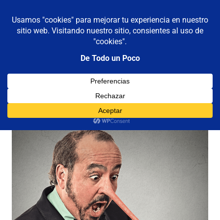
De todo un poco
MENÚ
Frases,
Gerencia,
Saltar
Humor,
al
Reflexiones,
contenido
Tecnología
y
Categoría:
mentiras
Viajes