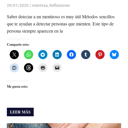
29/01/2020
De todo un Poco
mentiras
,
Reflexiones
Saber detectar a un mentiroso es muy útil Métodos sencillos
que te ayudan a detectar personas que mienten. Este tipo de
persona siempre aparecen en la
Comparte esto:
Me gusta esto:
LEER MÁS