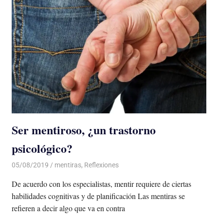
Ser mentiroso, ¿un trastorno
psicológico?
05/08/2019
De todo un Poco
mentiras
,
Reflexiones
De acuerdo con los especialistas, mentir requiere de ciertas
habilidades cognitivas y de planificación Las mentiras se
refieren a decir algo que va en contra