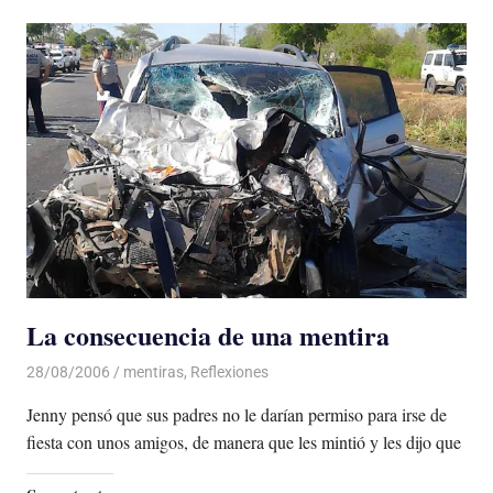
La consecuencia de una mentira
28/08/2006
De todo un Poco
mentiras
,
Reflexiones
Jenny pensó que sus padres no le darían permiso para irse de
fiesta con unos amigos, de manera que les mintió y les dijo que