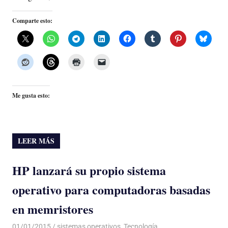
Comparte esto:
Me gusta esto:
LEER MÁS
HP lanzará su propio sistema
operativo para computadoras basadas
en memristores
01/01/2015
Luis Castellanos
sistemas operativos
,
Tecnología