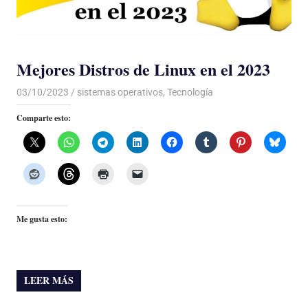
Mejores Distros de Linux en el 2023
03/10/2023
De todo un Poco
sistemas operativos
,
Tecnología
Comparte esto:
Me gusta esto:
LEER MÁS