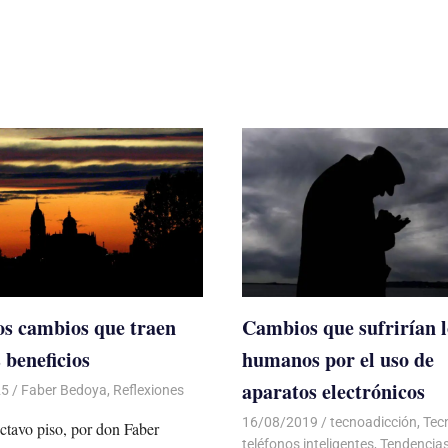
s cambios que traen
Cambios que sufrirían l
 beneficios
humanos por el uso de
aparatos electrónicos
25
De todo un Poco
Faber Bedoya
,
Reflexiones
16/08/2019
De todo un Poco
tecnoadicción
,
Tec
ctavo piso, por don Faber
teléfonos inteligentes
,
Tendencia