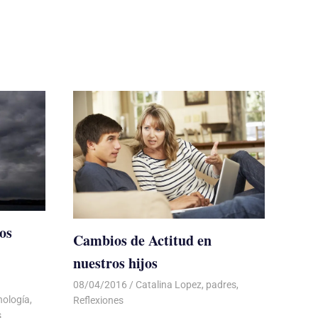
os
Cambios de Actitud en
nuestros hijos
08/04/2016
Luis Castellanos
Catalina Lopez
,
padres
,
nología
,
Reflexiones
s