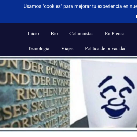
De todo un poco
Frases,
Gerencia,
Inicio
Bio
Columnistas
En Prensa
Humor,
Reflexiones,
Tecnología
Viajes
Política de privacidad
Tecnología
y
Saltar
Viajes
al
contenido