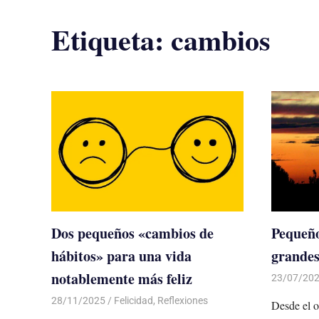
Etiqueta:
cambios
Dos pequeños «cambios de
Pequeño
hábitos» para una vida
grandes
notablemente más feliz
23/07/20
28/11/2025
De todo un Poco
Felicidad
,
Reflexiones
Desde el o