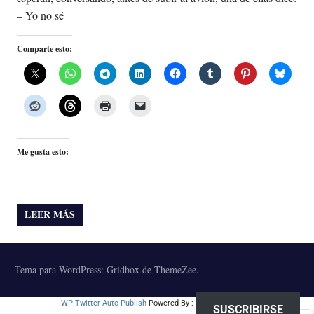
– Yo no sé
Comparte esto:
Me gusta esto:
LEER MÁS
Tema para WordPress: Gridbox de ThemeZee.
WP Twitter Auto Publish
Powered By :
XYZScripts.com
SUSCRIBIRSE