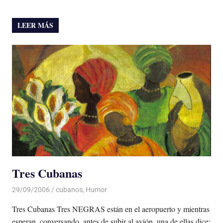
LEER MÁS
Tres Cubanas
29/09/2006
Luis Castellanos
cubanos
,
Humor
Tres Cubanas Tres NEGRAS están en el aeropuerto y mientras
esperan, conversando, antes de subir al avión, una de ellas dice: