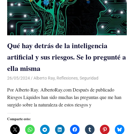
Qué hay detrás de la inteligencia
artificial y sus riesgos. Se lo pregunté a
ella misma
26/05/2024
De todo un Poco
Alberto Ray
,
Reflexiones
,
Seguridad
Por Alberto Ray. AlbertoRay.com Después de publicado
Riesgos Líquidos han sido muchas las preguntas que me han
surgido sobre la naturaleza de estos riesgos y
Comparte esto: