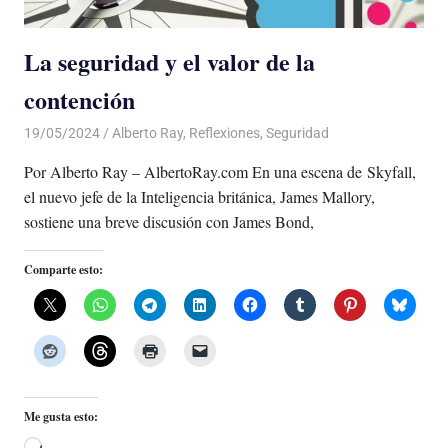
La seguridad y el valor de la
contención
19/05/2024
De todo un Poco
Alberto Ray
,
Reflexiones
,
Seguridad
Por Alberto Ray – AlbertoRay.com En una escena de Skyfall,
el nuevo jefe de la Inteligencia británica, James Mallory,
sostiene una breve discusión con James Bond,
Comparte esto:
Me gusta esto:
Cargando...