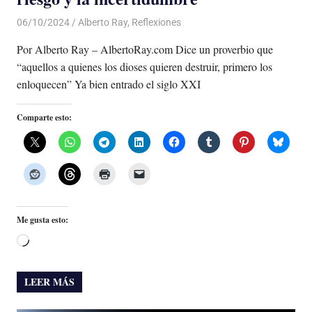
06/10/2024
De todo un Poco
Alberto Ray
,
Reflexiones
Por Alberto Ray – AlbertoRay.com Dice un proverbio que
“aquellos a quienes los dioses quieren destruir, primero los
enloquecen” Ya bien entrado el siglo XXI
Comparte esto:
Me gusta esto:
Cargando...
LEER MÁS