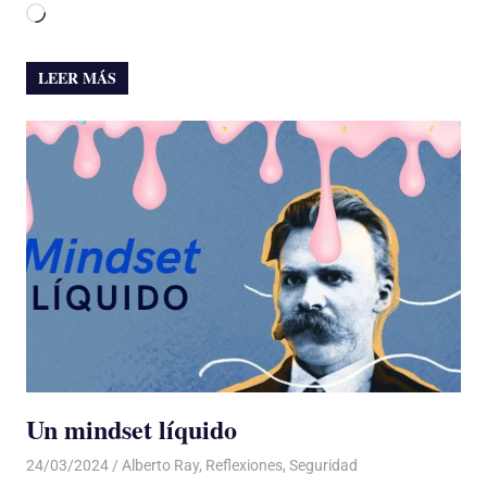
Cargando...
LEER MÁS
Un mindset líquido
24/03/2024
De todo un Poco
Alberto Ray
,
Reflexiones
,
Seguridad