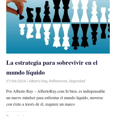
La estrategia para sobrevivir en el
mundo líquido
07/04/2024
De todo un Poco
Alberto Ray
,
Reflexiones
,
Seguridad
Por Alberto Ray – AlbertoRay.com Si bien, es indispensable
un nuevo mindset para enfrentar el mundo líquido, moverse
con éxito a través de él, requiere un marco