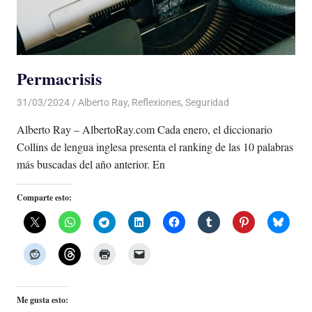
Permacrisis
31/03/2024
De todo un Poco
Alberto Ray
,
Reflexiones
,
Seguridad
Alberto Ray – AlbertoRay.com Cada enero, el diccionario
Collins de lengua inglesa presenta el ranking de las 10 palabras
más buscadas del año anterior. En
Comparte esto:
Me gusta esto: