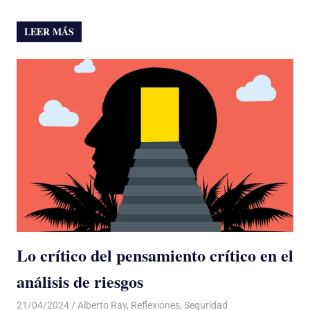
LEER MÁS
Lo crítico del pensamiento crítico en el
análisis de riesgos
21/04/2024
De todo un Poco
Alberto Ray
,
Reflexiones
,
Seguridad