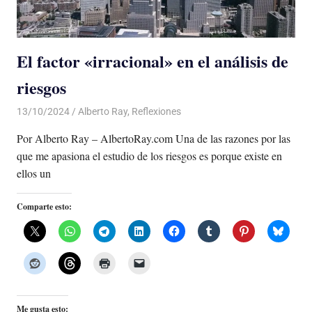
El factor «irracional» en el análisis de
riesgos
13/10/2024
De todo un Poco
Alberto Ray
,
Reflexiones
Por Alberto Ray – AlbertoRay.com Una de las razones por las
que me apasiona el estudio de los riesgos es porque existe en
ellos un
Comparte esto:
Me gusta esto: