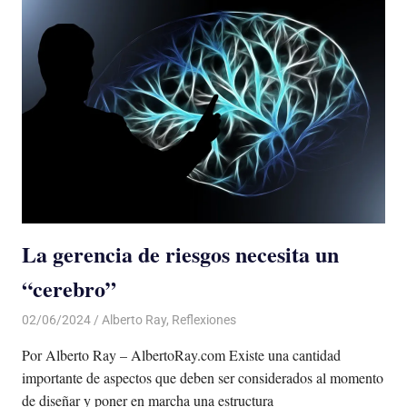
La gerencia de riesgos necesita un
“cerebro”
02/06/2024
De todo un Poco
Alberto Ray
,
Reflexiones
Por Alberto Ray – AlbertoRay.com Existe una cantidad
importante de aspectos que deben ser considerados al momento
de diseñar y poner en marcha una estructura