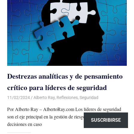
Destrezas analíticas y de pensamiento
crítico para líderes de seguridad
11/02/2024
De todo un Poco
Alberto Ray
,
Reflexiones
,
Seguridad
Por Alberto Ray – AlbertoRay.com Los líderes de seguridad
son el eje principal en la gestión de riesgos y la toma de
SUSCRIBIRSE
decisiones en caso