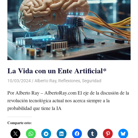
La Vida con un Ente Artificial*
10/03/2024
De todo un Poco
Alberto Ray
,
Reflexiones
,
Seguridad
Por Alberto Ray – AlbertoRay.com El eje de la discusión de la
revolución tecnológica actual nos acerca siempre a la
probabilidad que tiene la IA
Comparte esto: