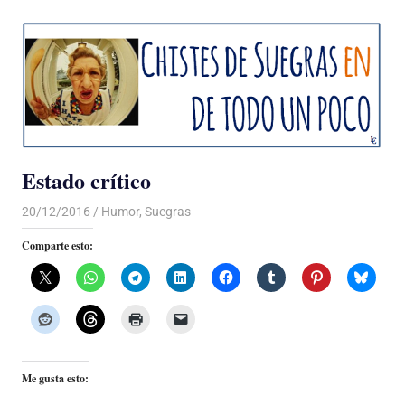
Estado crítico
20/12/2016
Luis Castellanos
Humor
,
Suegras
Comparte esto:
Me gusta esto: