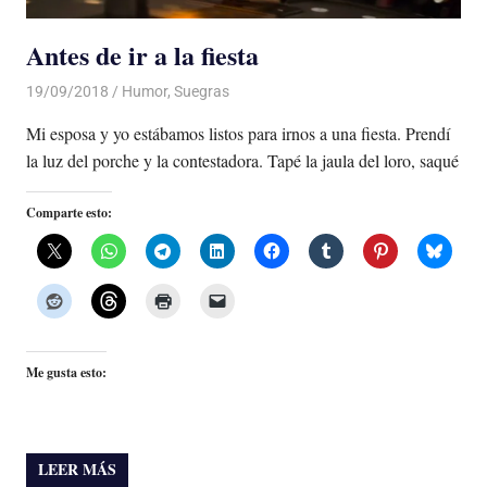
Antes de ir a la fiesta
19/09/2018
De todo un Poco
Humor
,
Suegras
Mi esposa y yo estábamos listos para irnos a una fiesta. Prendí
la luz del porche y la contestadora. Tapé la jaula del loro, saqué
Comparte esto:
Me gusta esto:
LEER MÁS