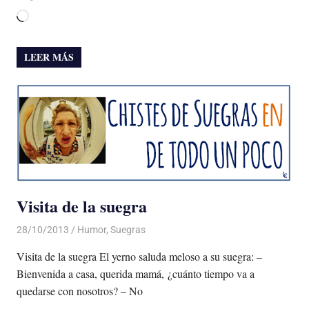
Cargando...
LEER MÁS
Visita de la suegra
28/10/2013
Luis Castellanos
Humor
,
Suegras
Visita de la suegra El yerno saluda meloso a su suegra: –
Bienvenida a casa, querida mamá, ¿cuánto tiempo va a
quedarse con nosotros? – No