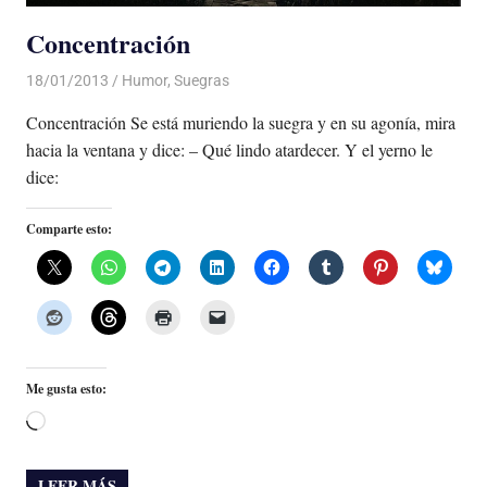
Concentración
18/01/2013
Luis Castellanos
Humor
,
Suegras
Concentración Se está muriendo la suegra y en su agonía, mira
hacia la ventana y dice: – Qué lindo atardecer. Y el yerno le
dice:
Comparte esto:
Me gusta esto:
Cargando...
LEER MÁS