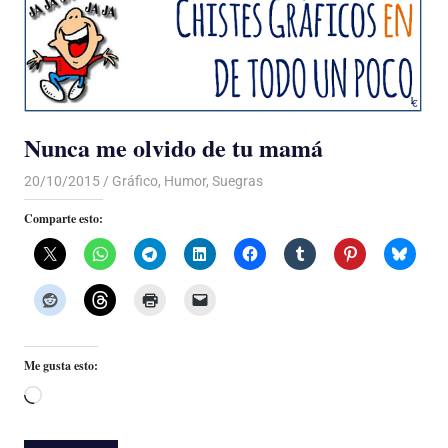
Nunca me olvido de tu mamá
20/10/2015
Luis Castellanos
Gráfico
,
Humor
,
Suegras
Comparte esto:
Me gusta esto:
Cargando...