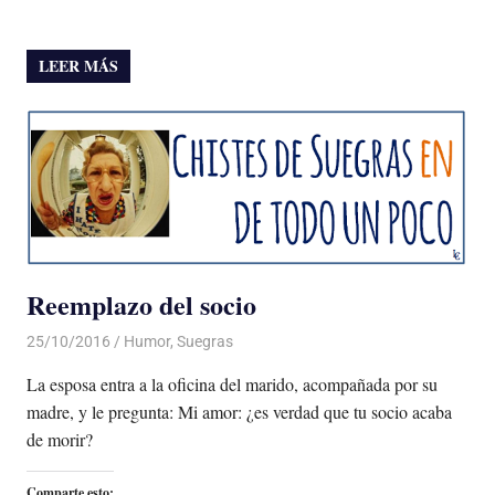
LEER MÁS
Reemplazo del socio
25/10/2016
Luis Castellanos
Humor
,
Suegras
La esposa entra a la oficina del marido, acompañada por su
madre, y le pregunta: Mi amor: ¿es verdad que tu socio acaba
de morir?
Comparte esto: