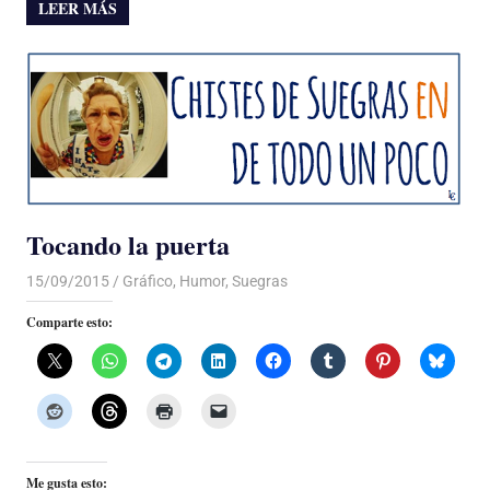
LEER MÁS
Tocando la puerta
15/09/2015
Luis Castellanos
Gráfico
,
Humor
,
Suegras
Comparte esto:
Me gusta esto: