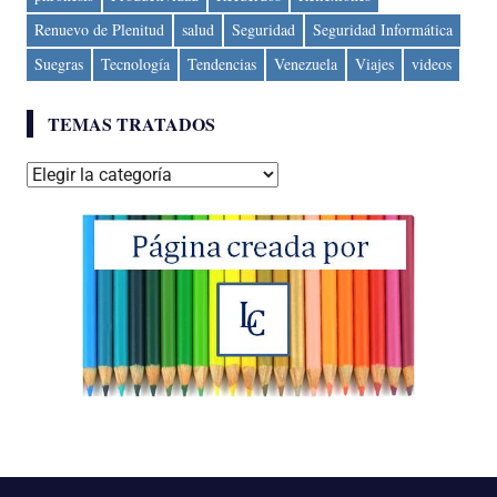
Renuevo de Plenitud
salud
Seguridad
Seguridad Informática
Suegras
Tecnología
Tendencias
Venezuela
Viajes
videos
TEMAS TRATADOS
Temas
tratados