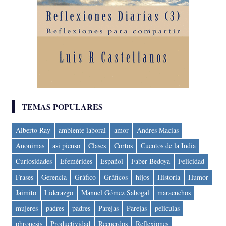
TEMAS POPULARES
Alberto Ray
ambiente laboral
amor
Andres Macias
Anonimas
asi pienso
Clases
Cortos
Cuentos de la India
Curiosidades
Efemérides
Español
Faber Bedoya
Felicidad
Frases
Gerencia
Gráfico
Gráficos
hijos
Historia
Humor
Jaimito
Liderazgo
Manuel Gómez Sabogal
maracuchos
mujeres
padres
padres
Parejas
Parejas
peliculas
phronesis
Productividad
Recuerdos
Reflexiones