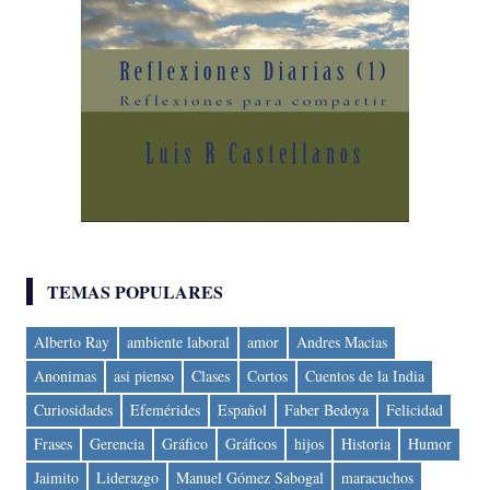
TEMAS POPULARES
Alberto Ray
ambiente laboral
amor
Andres Macias
Anonimas
asi pienso
Clases
Cortos
Cuentos de la India
Curiosidades
Efemérides
Español
Faber Bedoya
Felicidad
Frases
Gerencia
Gráfico
Gráficos
hijos
Historia
Humor
Jaimito
Liderazgo
Manuel Gómez Sabogal
maracuchos