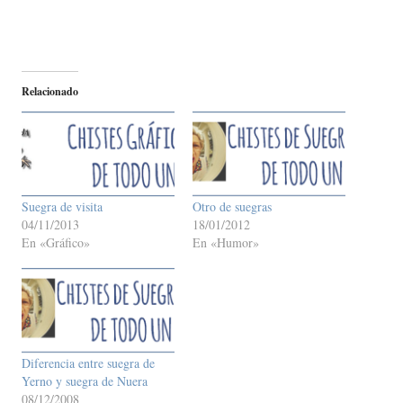
Relacionado
Suegra de visita
Otro de suegras
04/11/2013
18/01/2012
En «Gráfico»
En «Humor»
Diferencia entre suegra de
Yerno y suegra de Nuera
08/12/2008