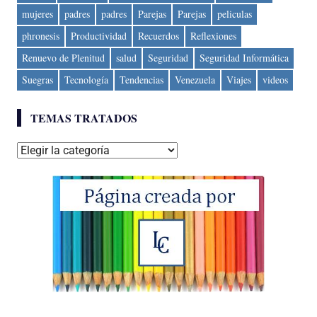
mujeres
padres
padres
Parejas
Parejas
peliculas
phronesis
Productividad
Recuerdos
Reflexiones
Renuevo de Plenitud
salud
Seguridad
Seguridad Informática
Suegras
Tecnología
Tendencias
Venezuela
Viajes
videos
TEMAS TRATADOS
Temas
tratados