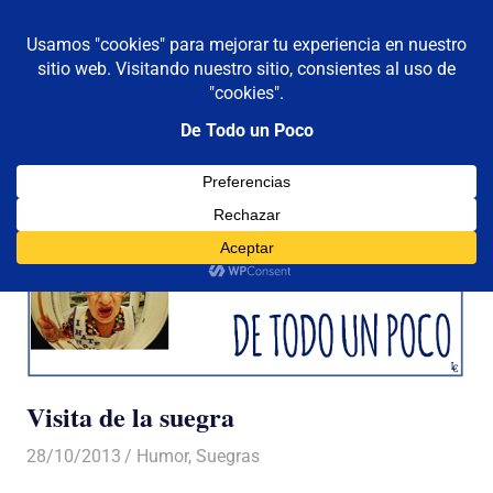
De todo un poco
MENÚ
Frases,
Gerencia,
Saltar
Humor,
al
Reflexiones,
contenido
Tecnología
y
Viajes
Visita de la suegra
28/10/2013
Luis Castellanos
Humor
,
Suegras