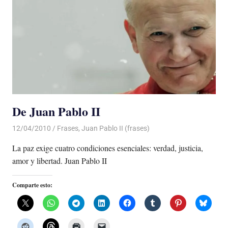
De Juan Pablo II
12/04/2010
Luis Castellanos
Frases
,
Juan Pablo II (frases)
La paz exige cuatro condiciones esenciales: verdad, justicia,
amor y libertad. Juan Pablo II
Comparte esto: