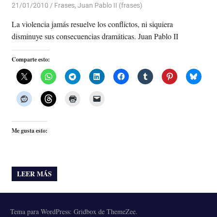
21/01/2010
Luis Castellanos
Frases
,
Juan Pablo II (frases)
La violencia jamás resuelve los conflictos, ni siquiera
disminuye sus consecuencias dramáticas. Juan Pablo II
Comparte esto:
Me gusta esto:
LEER MÁS
Tema para WordPress: Gridbox de ThemeZee.