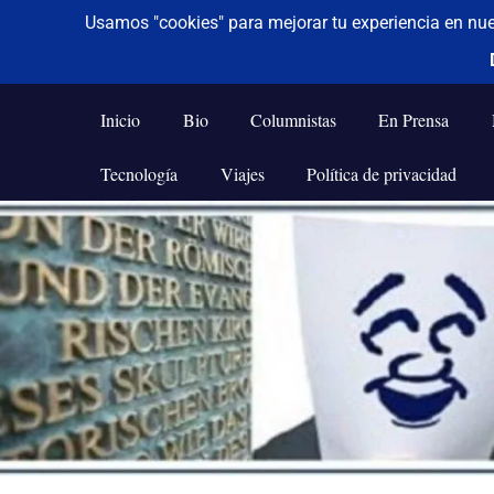
De todo un poco
Frases,
Gerencia,
Inicio
Bio
Columnistas
En Prensa
Humor,
Reflexiones,
Tecnología
Viajes
Política de privacidad
Tecnología
y
Saltar
Viajes
al
contenido