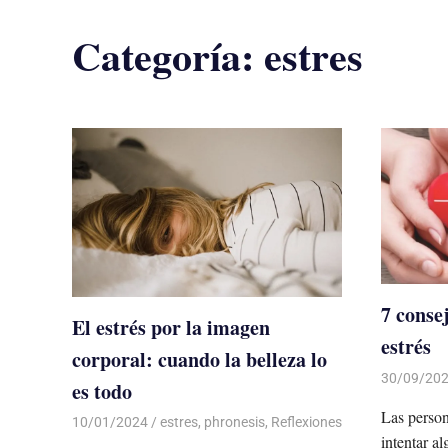
Categoría:
estres
7 conse
El estrés por la imagen
estrés
corporal: cuando la belleza lo
30/09/20
es todo
Las person
10/01/2024
De todo un Poco
estres
,
phronesis
,
Reflexiones
intentar al