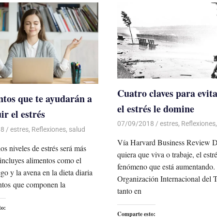
Cuatro claves para evit
ntos que te ayudarán a
el estrés le domine
ir el estrés
07/09/2018
De todo un Poco
estres
,
Reflexiones
18
De todo un Poco
estres
,
Reflexiones
,
salud
Vía Harvard Business Review 
los niveles de estrés será más
quiera que viva o trabaje, el estr
i incluyes alimentos como el
fenómeno que está aumentando.
go y la avena en la dieta diaria
Organización Internacional del T
ntos que componen la
tanto en
to:
Comparte esto: