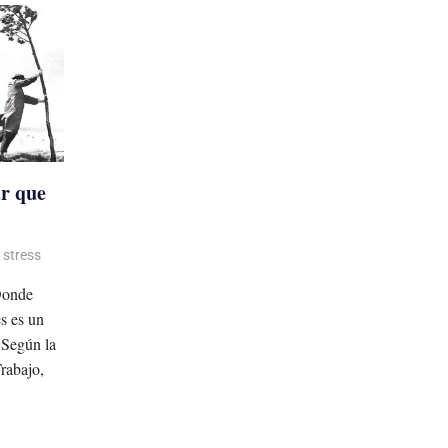
ar que
,
stress
Donde
és es un
 Según la
rabajo,