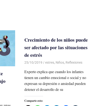
Crecimiento de los niños puede
ser afectado por las situaciones
de estrés
25/10/2019
De todo un Poco
estres
,
Niños
,
Reflexiones
Experto explica que cuando los infantes
te
tienen un cambio emocional o social y no
ajo
expresan su depresión o ansiedad pueden
detener el desarrollo de su
Comparte esto:
ay unas