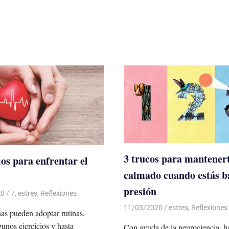
3 trucos para mantener
jos para enfrentar el
calmado cuando estás b
presión
20
De todo un Poco
7
,
estres
,
Reflexiones
11/03/2020
De todo un Poco
estres
,
Reflexiones
as pueden adoptar rutinas,
gunos ejercicios y hasta
Con ayuda de la neurociencia, h