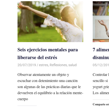
Seis ejercicios mentales para
7 alime
liberarse del estrés
disminu
20/07/2019
De todo un Poco
estres
,
Reflexiones
,
salud
05/12/20
Observar atentamente un objeto y
Controlar 
escuchar con detenimiento una canción
sencillo s
son algunas de las prácticas diarias que le
yogurt grie
devuelven el equilibrio a la relación mente-
Los alime
cuerpo
Comparte es