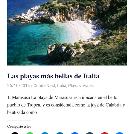
Las playas más bellas de Italia
26/10/2014
Luis Castellanos
Condé Nast
,
Italia
,
Playas
,
Viajes
1. Marasusa La playa de Marasusa está ubicada en el bello
pueblo de Tropea, y es considerada como la joya de Calabria y
bautizada como
Comparte esto: