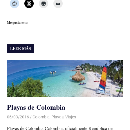
Me gusta esto:
LEER MÁS
Playas de Colombia
06/03/2016
Luis Castellanos
Colombia
,
Playas
,
Viajes
Playas de Colombia Colombia, oficialmente República de