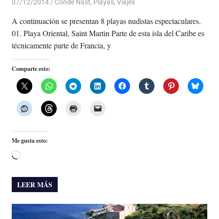
07/12/2014
Luis Castellanos
Condé Nast
,
Playas
,
Viajes
A continuación se presentan 8 playas nudistas espectaculares.
01. Playa Oriental, Saint Martin Parte de esta isla del Caribe es
técnicamente parte de Francia, y
Comparte esto:
Me gusta esto:
Cargando...
LEER MÁS