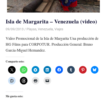
Isla de Margarita – Venezuela (video)
09/09/2013
Luis Castellanos
Playas
,
Venezuela
,
Viajes
Video Promocional de la Isla de Margarita Una producción de
HG Films para CORPOTUR. Producción General: Bruno
Garcia-Miguel Hernandez.
Comparte esto:
Me gusta esto: