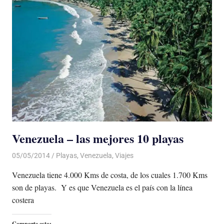
Venezuela – las mejores 10 playas
05/05/2014
Luis Castellanos
Playas
,
Venezuela
,
Viajes
Venezuela tiene 4.000 Kms de costa, de los cuales 1.700 Kms
son de playas. Y es que Venezuela es el país con la línea
costera
Comparte esto: