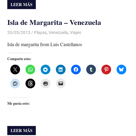
LEER MÁS
Isla de Margarita – Venezuela
20/05/2013
Luis Castellanos
Playas
,
Venezuela
,
Viajes
Isla de margarita from Luis Castellanos
Comparte esto:
Me gusta esto:
LEER MÁS