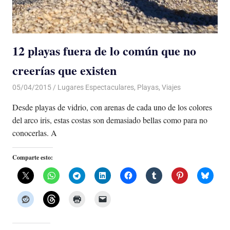
12 playas fuera de lo común que no
creerías que existen
05/04/2015
Luis Castellanos
Lugares Espectaculares
,
Playas
,
Viajes
Desde playas de vidrio, con arenas de cada uno de los colores
del arco iris, estas costas son demasiado bellas como para no
conocerlas. A
Comparte esto: