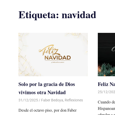
Etiqueta:
navidad
Solo por la gracia de Dios
Feliz N
vivimos otra Navidad
25/12/20
31/12/2025
De todo un Poco
Faber Bedoya
,
Reflexiones
Cuando de
Hispanoamé
Desde el octavo piso, por don Faber
ofender a 