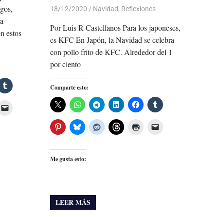
igos,
18/12/2020
De todo un Poco
Navidad
,
Reflexiones
ra
Por Luis R Castellanos Para los japoneses,
n estos
es KFC En Japón, la Navidad se celebra
con pollo frito de KFC. Alrededor del 1
por ciento
Comparte esto:
Me gusta esto:
LEER MÁS