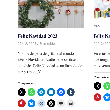
Feliz Navidad 2023
Feliz N
25/12/2023
De todo un Poco
Efemérides
24/12/20
No nos de pena de gritarle al mundo
En estas f
«Feliz Navidad». Nadie debe sentirse
que tenga
ofendido. Feliz Navidad es un llamado de
muy ventu
paz y amor. ¡Y que
Comparte es
Comparte esto: