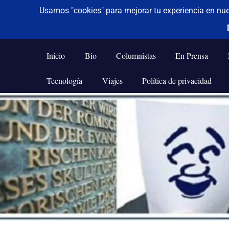
De todo un poco
Frases,
Gerencia,
Inicio
Bio
Columnistas
En Prensa
Humor,
Reflexiones,
Tecnología
Viajes
Política de privacidad
Tecnología
y
Saltar
Viajes
al
contenido