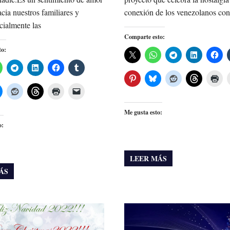
acia nuestros familiares y
conexión de los venezolanos con
cialmente las
Comparte esto:
to:
Me gusta esto:
o:
LEER MÁS
ÁS