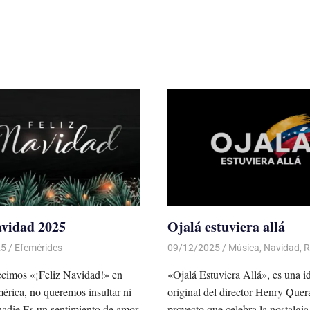
avidad 2025
Ojalá estuviera allá
25
De todo un Poco
Efemérides
09/12/2025
De todo un Poco
Música
,
Navidad
,
R
cimos «¡Feliz Navidad!» en
«Ojalá Estuviera Allá», es una i
rica, no queremos insultar ni
original del director Henry Quer
nadie.Es un sentimiento de amor
proyecto que celebra la nostalgia