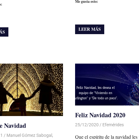
Me gusta esto:
o:
LEER MÁS
ÁS
Feliz Navidad 2020
e Navidad
25/12/2020
De todo un Poco
Efemérides
21
De todo un Poco
Manuel Gómez Sabogal
,
Que el espíritu de la navidad les