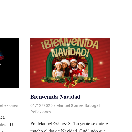
Bienvenida Navidad
eflexiones
01/12/2025
De todo un Poco
Manuel Gómez Sabogal
,
Reflexiones
dea
Por Manuel Gómez S “La gente se quiere
ales . Un
mucho el día de Navidad. Qué lindo que
 y