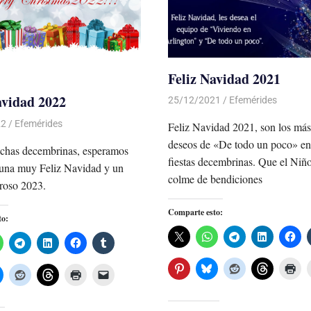
Feliz Navidad 2021
avidad 2022
25/12/2021
De todo un Poco
Efemérides
22
De todo un Poco
Efemérides
Feliz Navidad 2021, son los más
deseos de «De todo un poco» en
echas decembrinas, esperamos
fiestas decembrinas. Que el Niñ
 una muy Feliz Navidad y un
colme de bendiciones
roso 2023.
Comparte esto:
to: