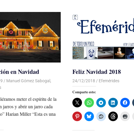
ión en Navidad
Feliz Navidad 2018
19
De todo un Poco
Manuel Gómez Sabogal
,
24/12/2018
De todo un Poco
Efemérides
s
Comparte esto:
iéramos meter el espíritu de la
 jarros y abrir un jarro cada
o” Harian Miller “Esta es una