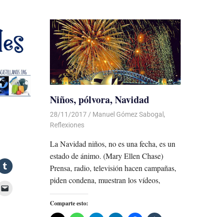
Niños, pólvora, Navidad
28/11/2017
De todo un Poco
Manuel Gómez Sabogal
,
Reflexiones
La Navidad niños, no es una fecha, es un
estado de ánimo. (Mary Ellen Chase)
Prensa, radio, televisión hacen campañas,
piden condena, muestran los vídeos,
Comparte esto: