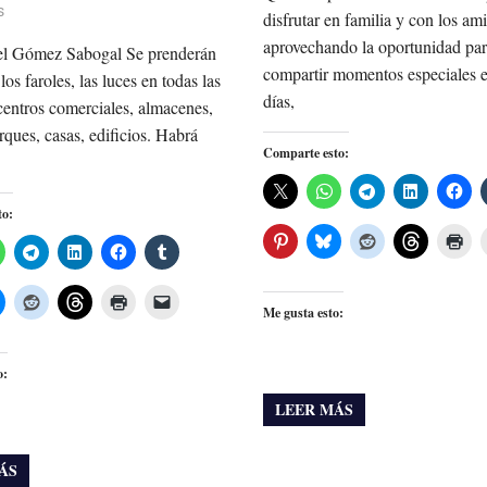
s
disfrutar en familia y con los am
aprovechando la oportunidad pa
l Gómez Sabogal Se prenderán
compartir momentos especiales e
, los faroles, las luces en todas las
días,
centros comerciales, almacenes,
rques, casas, edificios. Habrá
Comparte esto:
to:
Me gusta esto:
o:
LEER MÁS
ÁS