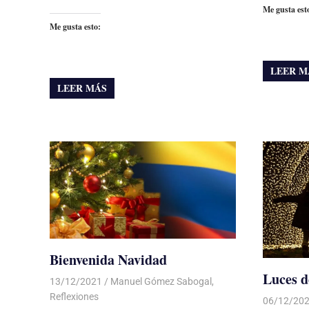
Me gusta est
Me gusta esto:
LEER M
LEER MÁS
Bienvenida Navidad
Luces d
13/12/2021
De todo un Poco
Manuel Gómez Sabogal
,
Reflexiones
06/12/20