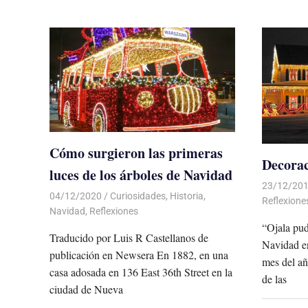
Cómo surgieron las primeras
Decorac
luces de los árboles de Navidad
23/12/20
04/12/2020
De todo un Poco
Curiosidades
,
Historia
,
Reflexione
Navidad
,
Reflexiones
“Ojala pud
Traducido por Luis R Castellanos de
Navidad en
publicación en Newsera En 1882, en una
mes del añ
casa adosada en 136 East 36th Street en la
de las
ciudad de Nueva