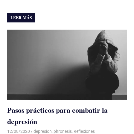
LEER MÁS
Pasos prácticos para combatir la
depresión
12/08/2020
De todo un Poco
depresion
,
phronesis
,
Reflexiones