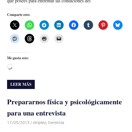
que posees para enfrentar las condiciones del
Comparte esto:
Me gusta esto:
Cargando...
LEER MÁS
Prepararnos física y psicológicamente
para una entrevista
17/05/2013
Luis Castellanos
empleo
,
Gerencia