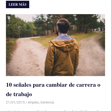
LEER MÁS
10 señales para cambiar de carrera o
de trabajo
21/01/2015
Luis Castellanos
empleo
,
Gerencia