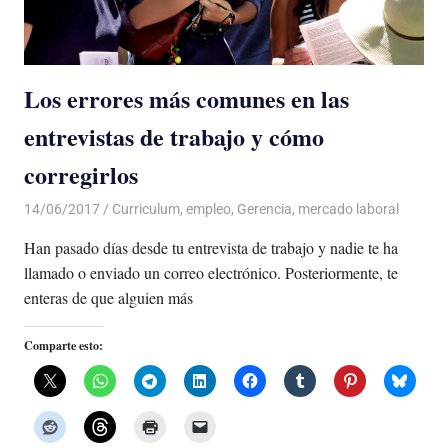
Los errores más comunes en las
entrevistas de trabajo y cómo
corregirlos
14/06/2017
De todo un Poco
Curriculum
,
empleo
,
Gerencia
,
mercado laboral
Han pasado días desde tu entrevista de trabajo y nadie te ha
llamado o enviado un correo electrónico. Posteriormente, te
enteras de que alguien más
Comparte esto: