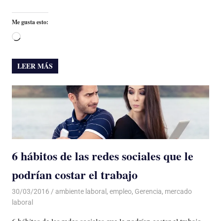
Me gusta esto:
Cargando...
LEER MÁS
6 hábitos de las redes sociales que le
podrían costar el trabajo
30/03/2016
Luis Castellanos
ambiente laboral
,
empleo
,
Gerencia
,
mercado
laboral