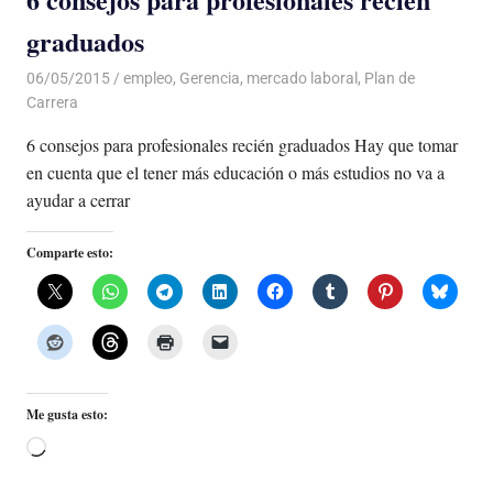
graduados
06/05/2015
Luis Castellanos
empleo
,
Gerencia
,
mercado laboral
,
Plan de
Carrera
6 consejos para profesionales recién graduados Hay que tomar
en cuenta que el tener más educación o más estudios no va a
ayudar a cerrar
Comparte esto:
Me gusta esto:
Cargando...