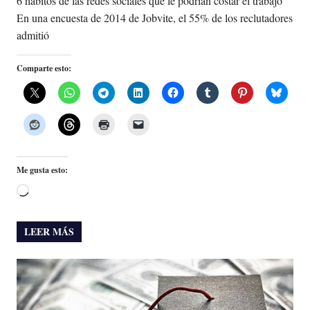
6 hábitos de las redes sociales que le podrían costar el trabajo
En una en­cues­ta de 2014 de Job­vi­te, el 55% de los re­clu­ta­do­res
ad­mi­tió
Comparte esto:
Me gusta esto:
Cargando...
LEER MÁS