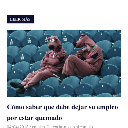
LEER MÁS
Cómo saber que debe dejar su empleo
por estar quemado
04/04/2018
De todo un Poco
empleo
,
Gerencia
,
miedo al cambio