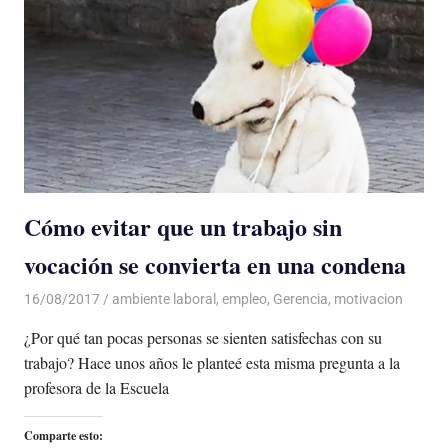
Cómo evitar que un trabajo sin
vocación se convierta en una condena
16/08/2017
De todo un Poco
ambiente laboral
,
empleo
,
Gerencia
,
motivacion
¿Por qué tan pocas personas se sienten satisfechas con su
trabajo? Hace unos años le planteé esta misma pregunta a la
profesora de la Escuela
Comparte esto: