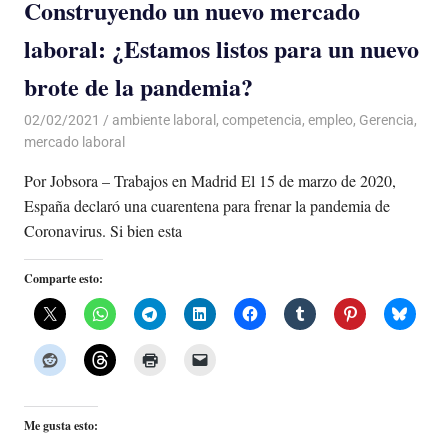
Construyendo un nuevo mercado
laboral: ¿Estamos listos para un nuevo
brote de la pandemia?
02/02/2021
De todo un Poco
ambiente laboral
,
competencia
,
empleo
,
Gerencia
,
mercado laboral
Por Jobsora – Trabajos en Madrid El 15 de marzo de 2020,
España declaró una cuarentena para frenar la pandemia de
Coronavirus. Si bien esta
Comparte esto:
Me gusta esto: