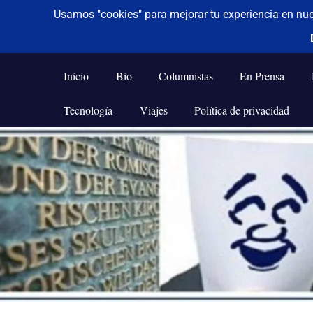
De todo un poco
Frases,
Gerencia,
Inicio
Bio
Columnistas
En Prensa
Humor,
Reflexiones,
Tecnología
Viajes
Política de privacidad
Tecnología
y
Saltar
Viajes
al
contenido