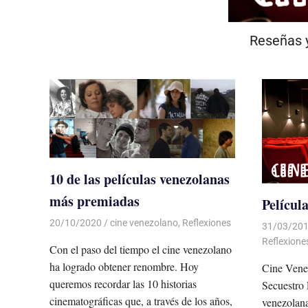
Reseñas y
10 de las películas venezolanas
más premiadas
Películ
20/10/2020
De todo un Poco
cine venezolano
,
Reflexiones
31/03/20
Reflexione
Con el paso del tiempo el cine venezolano
ha logrado obtener renombre. Hoy
Cine Vene
queremos recordar las 10 historias
Secuestro 
cinematográficas que, a través de los años,
venezolana