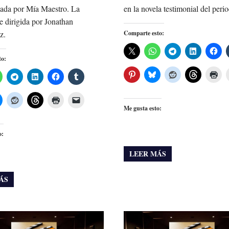
zada por Mía Maestro. La
en la novela testimonial del perio
ue dirigida por Jonathan
z.
Comparte esto:
to:
Me gusta esto:
o:
LEER MÁS
ÁS