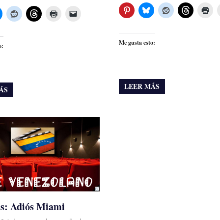
Me gusta esto:
o:
LEER MÁS
ÁS
as: Adiós Miami