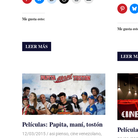
Me gusta esto:
Me gusta est
LEER MÁS
LEER M
Películas: Papita, maní, tostón
Películ
12/03/2015
Luis Castellanos
asi pienso
,
cine venezolano
,