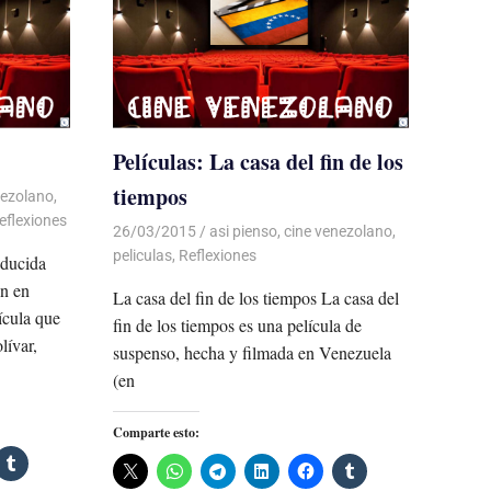
Películas: La casa del fin de los
tiempos
nezolano
,
eflexiones
26/03/2015
Luis Castellanos
asi pienso
,
cine venezolano
,
peliculas
,
Reflexiones
aducida
ón en
La casa del fin de los tiempos La casa del
ícula que
fin de los tiempos es una película de
lívar,
suspenso, hecha y filmada en Venezuela
(en
Comparte esto: