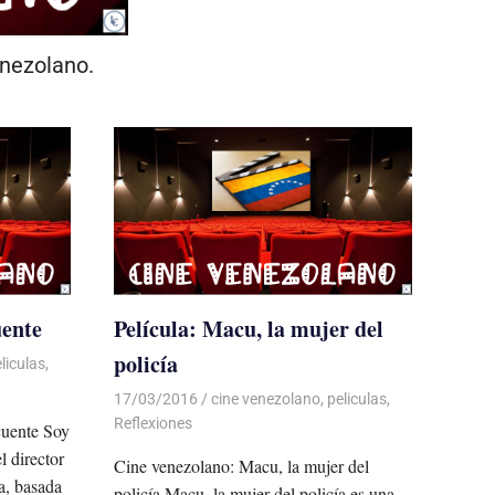
enezolano.
uente
Película: Macu, la mujer del
policía
liculas
,
17/03/2016
Luis Castellanos
cine venezolano
,
peliculas
,
Reflexiones
cuente Soy
l director
Cine venezolano: Macu, la mujer del
a, basada
policía Macu, la mujer del policía es una