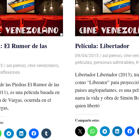
a: El Rumor de las
Película: Libertador
09/04/2015
Luis Castellanos
asi pienso
,
cine ve
peliculas
,
personas admirables
,
R
15
Luis Castellanos
asi pienso
,
cine venezolano
,
eflexiones
Libertador Libertador (2013), tr
como “Liberator” para proyecci
e las Piedras El Rumor de las
países angloparlantes, es una pel
011), es una película basada en
narra la vida y obra de Simón Bo
a de Vargas, ocurrida en el
quien libertó
rgas,
Comparte esto:
to: