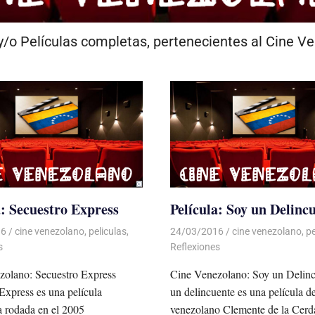
/o Películas completas, pertenecientes al Cine V
a: Secuestro Express
Película: Soy un Delinc
16
Luis Castellanos
cine venezolano
,
peliculas
,
24/03/2016
Luis Castellanos
cine venezolano
,
pe
s
Reflexiones
zolano: Secuestro Express
Cine Venezolano: Soy un Delin
Express es una película
un delincuente es una película de
 rodada en el 2005
venezolano Clemente de la Cerd