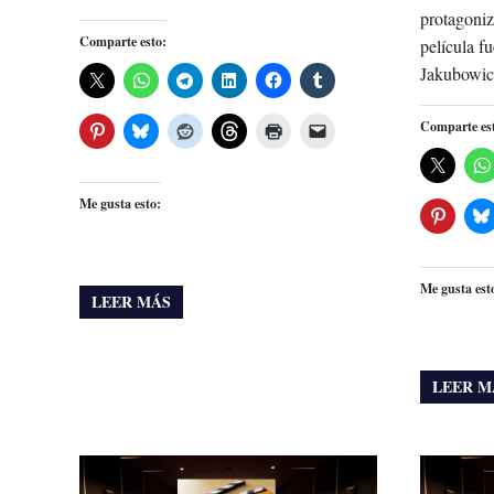
protagoni
Comparte esto:
película f
Jakubowic
Comparte es
Me gusta esto:
Me gusta est
LEER MÁS
LEER M