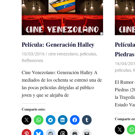
Película: Generación Halley
Películ
Piedras
10/03/2016
Luis Castellanos
cine venezolano
,
peliculas
,
Reflexiones
16/04/20
peliculas
,
R
Cine Venezolano: Generación Halley A
mediados de los ochenta se estrenó una de
El Rumor d
las pocas películas dirigidas al público
Piedras (2
joven y que se alejaba de
la Tragedi
Estado Va
Comparte esto:
Comparte es