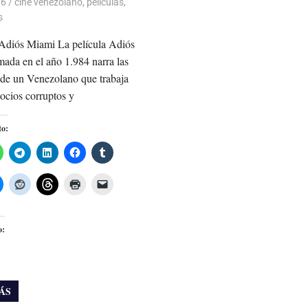
06
Luis Castellanos
cine venezolano
,
peliculas
,
s
 Adiós Miami La película Adiós
mada en el año 1.984 narra las
 de un Venezolano que trabaja
ocios corruptos y
to:
o:
ÁS