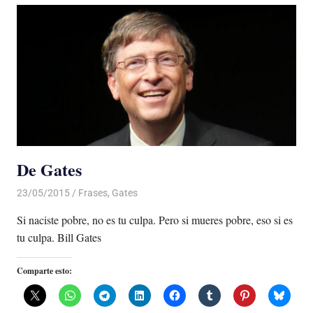
De Gates
23/05/2015
Luis Castellanos
Frases
,
Gates
Si naciste pobre, no es tu culpa. Pero si mueres pobre, eso si es
tu culpa. Bill Gates
Comparte esto: