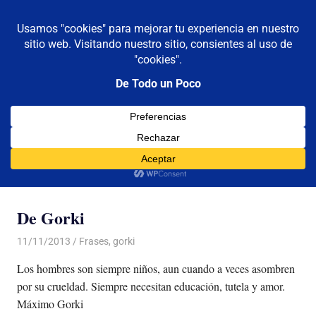
De todo un poco
MENÚ
Frases,
Gerencia,
Saltar
Humor,
al
Reflexiones,
contenido
Tecnología
y
Categoría:
gorki
Viajes
De Gorki
11/11/2013
Luis Castellanos
Frases
,
gorki
Los hombres son siempre niños, aun cuando a veces asombren
por su crueldad. Siempre necesitan educación, tutela y amor.
Máximo Gorki