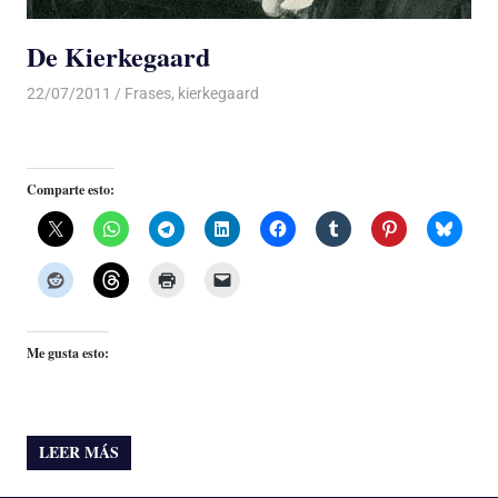
De Kierkegaard
22/07/2011
Luis Castellanos
Frases
,
kierkegaard
Comparte esto:
Me gusta esto:
LEER MÁS